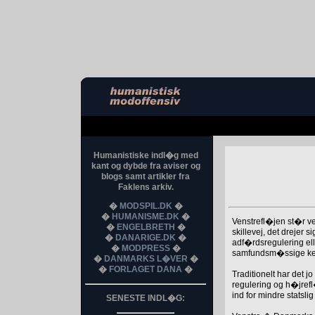
Humanistiske indl�g med
kant og dybde fra aviser og
blogs samt artikler fra
Faklens arkiv.
�
MODSPIL.DK
�
�
HUMANISME.DK
�
Venstrefl�jen st�r ve
�
ENGELBRETH
�
skillevej, det drejer 
�
DANARIGE.DK
�
adf�rdsregulering ell
�
MODPRESS
�
samfundsm�ssige ke
�
DANMARKS L�VER
�
�
FORLAGET DANA
�
Traditionelt har det j
regulering og h�jref
ind for mindre statsl
SENESTE INDL�G: