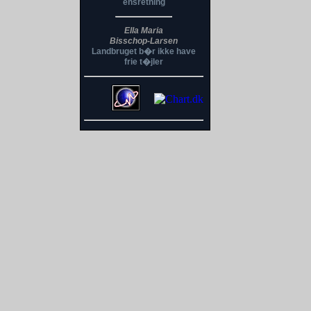
ensretning
Ella Maria
Bisschop-Larsen
Landbruget b�r ikke have
frie t�jler