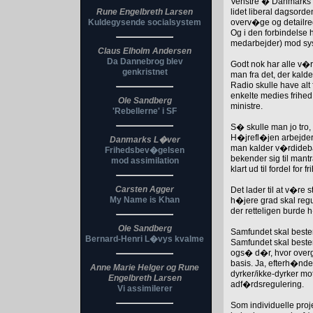
Venstre � Danmarks li
Rune Engelbreth Larsen
lidet liberal dagsord
Kuldegysende socialsystem
overv�ge og detailregu
Og i den forbindelse h
medarbejder) mod sys
Claus Elholm Andersen
Da Dannebrog blev
Godt nok har alle v�r
genkristnet
man fra det, der kald
Radio skulle have alt 
enkelte medies frihed
Ole Sandberg
ministre.
'Rebellerne' i SF
S� skulle man jo tro, 
H�jrefl�jen arbejder f
Danmarks L�ver
man kalder v�rdidebatt
Frihedsbev�gelsen
bekender sig til mant
mod assimilation
klart ud til fordel for
Carsten Agger
Det lader til at v�re 
My Name is Khan
h�jere grad skal regul
der retteligen burde h�
Ole Sandberg
Samfundet skal beste
Bernard-Henri L�vys kvalme
Samfundet skal beste
ogs� d�r, hvor overgre
basis. Ja, efterh�nde
Anne Marie Helger og Rune
dyrker/ikke-dyrker mo
Engelbreth Larsen
adf�rdsregulering.
Vi assimilerer
Som individuelle proj