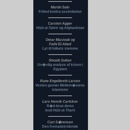
Martin Salo
Frihed kontra assimilation
Carsten Agger
Hizb ut-Tahrir og Afghanistan
Omar Marzouk og
Fathi El-Abed
Lyt til folkets stemme
Shoaib Sultan
Uv�rdig analyse af krisen i
Egypten
Rune Engelbreth Larsen
Vesten gavner Mellem�stens
islamister
Lars Henrik Carlskov
R�d-brun demo
mod Hizb ut-Tharir
Curt S�rensen
Den fremadskridende