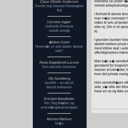
indordne os under f�ll
Claus Elholm Andersen
mindst arbejdsduelig
Derfor tog Samuel Huntington
fejl
I forhold til denne te
man n�je overvejer h
Carsten Agger
retten til selv at bes
Jyllands-Postens
eller ej. Om vi vil sp
sande ansigt
ej.
I grunden bunder hele
�zlem Cekic
skellet mellem privat 
Hvorn�r er min datter dansk
mest intime skal i aut
nok?
offentlighedens inte
Man b�r p� venstrefl�
Rune Engelbreth Larsen
genstand for lovgivnin
Den danske stamme
masser af omr�der, h
hvor det private overg
Ole Sandberg
Hvis venstrefl�jen ef
Graffiti – en del af
side, s� ville der bli
dansk kulturarv
have en ny og ikke uv�
Kristian Beedholm
Per Stig M�ller og
armsl�ngdeprincippet
Morten Nielsen
St�v