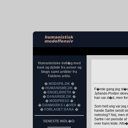
Humanistiske indl�g med
kant og dybde fra aviser og
blogs samt artikler fra
Faklens arkiv.
�
MODSPIL.DK
�
�
HUMANISME.DK
�
F�rste gang jeg st�dt
�
ENGELBRETH
�
Jyllands-Posten skrev
�
DANARIGE.DK
�
han var d�d, men for
�
MODPRESS
�
�
DANMARKS L�VER
�
Som helt ung var jeg me
�
FORLAGET DANA
�
havde Sartre sendt sin
nekrolog? Nej, men d
Sartre i en periode af
SENESTE INDL�G:
over hans kiste. Alts