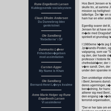
Hos Bent Jensen er k
Rune Engelbreth Larsen
skulle tro, at samme 
Kuldegysende socialsystem
mission og hellighed 
latterlige. De f�r en
Claus Elholm Andersen
ham har en eller ande
Da Dannebrog blev
genkristnet
Egentlig svarer det t
Jensen for at have sn
m�de med Dragsdahl. 
Ole Sandberg
spinkelt et grundlag
'Rebellerne' i SF
I 1980erne l�rte jeg 
Jyl�lands-Posten, og 
Danmarks L�ver
valgsprog, som var "
Frihedsbev�gelsen
og den, der havde st�t
mod assimilation
professor i historie f
chefredakt�rer, der i 
v�re sandt. Den, der
Carsten Agger
under den spanske ink
My Name is Khan
Den urokkelige vishe
Ole Sandberg
i Bent Jensens dunst
Bernard-Henri L�vys kvalme
deres ugerninger, s�
ben�dning, for hans 
allierer sig med Ben
Anne Marie Helger og Rune
den engang s� r�de R
Engelbreth Larsen
terrorist-organisation
Vi assimilerer
"Der er her tale om e