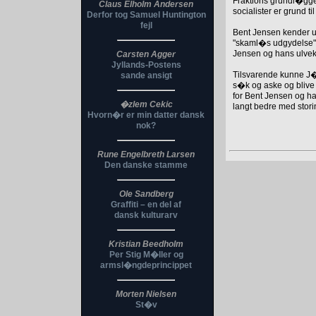
Fraktions grundl�ggen
Claus Elholm Andersen
socialister er grund t
Derfor tog Samuel Huntington
fejl
Bent Jensen kender ud
"skaml�s udgydelse"? N
Jensen og hans ulvek
Carsten Agger
Jyllands-Postens
Tilsvarende kunne J�
sande ansigt
s�k og aske og blive 
for Bent Jensen og ha
�zlem Cekic
langt bedre med stori
Hvorn�r er min datter dansk
nok?
Rune Engelbreth Larsen
Den danske stamme
Ole Sandberg
Graffiti – en del af
dansk kulturarv
Kristian Beedholm
Per Stig M�ller og
armsl�ngdeprincippet
Morten Nielsen
St�v