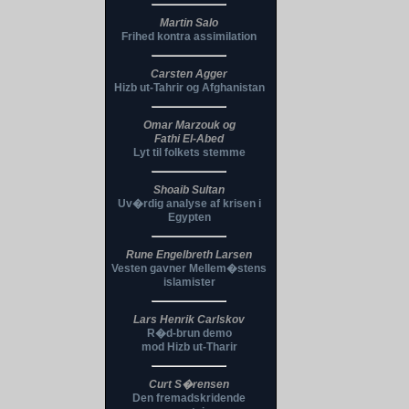
Martin Salo
Frihed kontra assimilation
Carsten Agger
Hizb ut-Tahrir og Afghanistan
Omar Marzouk og
Fathi El-Abed
Lyt til folkets stemme
Shoaib Sultan
Uv�rdig analyse af krisen i
Egypten
Rune Engelbreth Larsen
Vesten gavner Mellem�stens
islamister
Lars Henrik Carlskov
R�d-brun demo
mod Hizb ut-Tharir
Curt S�rensen
Den fremadskridende