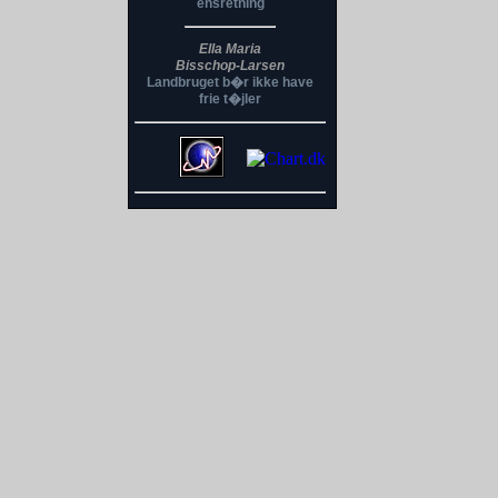
ensretning
Ella Maria
Bisschop-Larsen
Landbruget b�r ikke have
frie t�jler