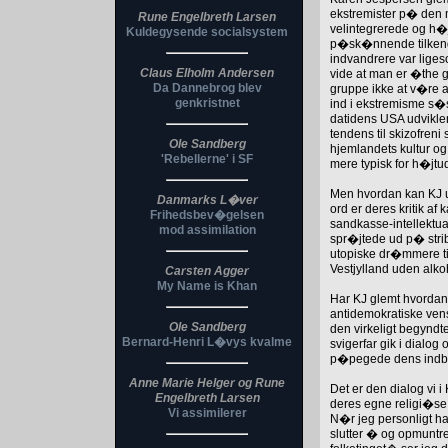
ekstremister p� den m
Rune Engelbreth Larsen
velintegrerede og h�
Kuldegysende socialsystem
p�sk�nnende tilkende
indvandrere var liges
Claus Elholm Andersen
vide at man er �the
Da Dannebrog blev
gruppe ikke at v�re 
genkristnet
ind i ekstremisme s�
datidens USA udvikler
tendens til skizofren
Ole Sandberg
hjemlandets kultur og
'Rebellerne' i SF
mere typisk for h�jtu
Men hvordan kan KJ un
Danmarks L�ver
ord er deres kritik af
Frihedsbev�gelsen
sandkasse-intellektual
mod assimilation
spr�jtede ud p� strib
utopiske dr�mmere til
Vestjylland uden alko
Carsten Agger
My Name is Khan
Har KJ glemt hvordan
antidemokratiske vens
Ole Sandberg
den virkeligt begyndte
Bernard-Henri L�vys kvalme
svigerfar gik i dialo
p�pegede dens indbyg
Anne Marie Helger og Rune
Det er den dialog vi 
Engelbreth Larsen
deres egne religi�se 
Vi assimilerer
N�r jeg personligt ha
slutter � og opmuntr