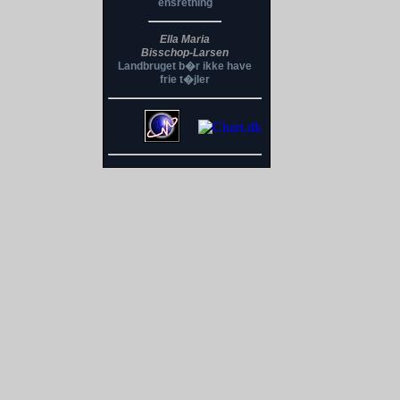
ensretning
Ella Maria
Bisschop-Larsen
Landbruget b�r ikke have
frie t�jler