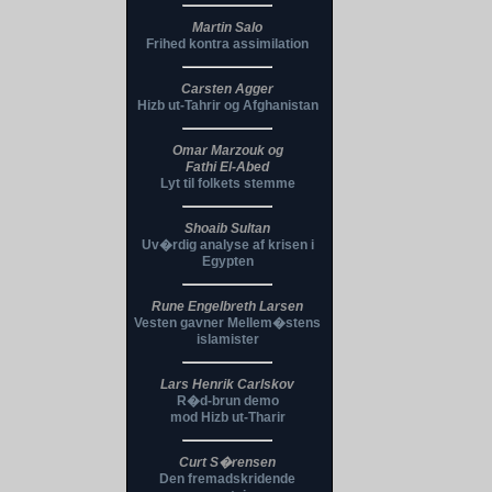
Martin Salo
Frihed kontra assimilation
Carsten Agger
Hizb ut-Tahrir og Afghanistan
Omar Marzouk og
Fathi El-Abed
Lyt til folkets stemme
Shoaib Sultan
Uv�rdig analyse af krisen i
Egypten
Rune Engelbreth Larsen
Vesten gavner Mellem�stens
islamister
Lars Henrik Carlskov
R�d-brun demo
mod Hizb ut-Tharir
Curt S�rensen
Den fremadskridende