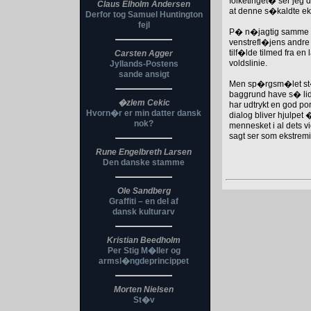
folketinget� ser jeg
Claus Elholm Andersen
at denne s�kaldte ek
Derfor tog Samuel Huntington
fejl
P� n�jagtig samme m
venstrefl�jens andre
tilf�lde tilmed fra en
Carsten Agger
voldslinie.
Jyllands-Postens
sande ansigt
Men sp�rgsm�let st�r
baggrund have s� lidt
�zlem Cekic
har udtrykt en god p
Hvorn�r er min datter dansk
dialog bliver hjulpet
nok?
mennesket i al dets v
sagt ser som ekstrem
Rune Engelbreth Larsen
Den danske stamme
Ole Sandberg
Graffiti – en del af
dansk kulturarv
Kristian Beedholm
Per Stig M�ller og
armsl�ngdeprincippet
Morten Nielsen
St�v