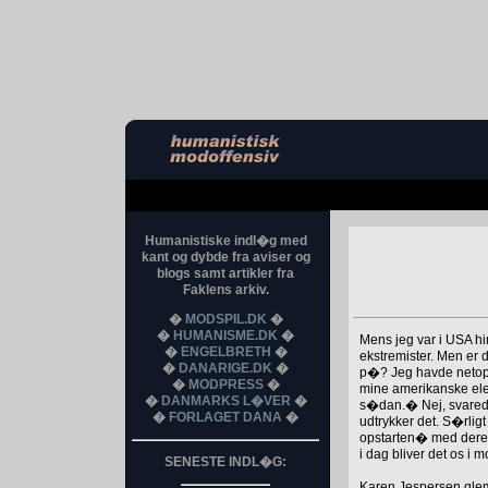
Humanistiske indl�g med
kant og dybde fra aviser og
blogs samt artikler fra
Faklens arkiv.
�
MODSPIL.DK
�
�
HUMANISME.DK
�
Mens jeg var i USA hi
�
ENGELBRETH
�
ekstremister. Men er 
�
DANARIGE.DK
�
p�? Jeg havde netop f
�
MODPRESS
�
mine amerikanske eleve
�
DANMARKS L�VER
�
s�dan.� Nej, svarede
�
FORLAGET DANA
�
udtrykker det. S�rli
opstarten� med deres
i dag bliver det os i
SENESTE INDL�G:
Karen Jespersen glem